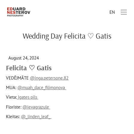
EN
Wedding Day Felicita ♡ Gatis
August 24, 2024
Felicita ♡ Gatis
VEDĒJMĀTE
@inga.petersone.82
MUA:
@muah_dace_filimonova
Vieta:
Igates pils
Floriste:
@ievagrazule
Kleitas:
@_linden_leaf_